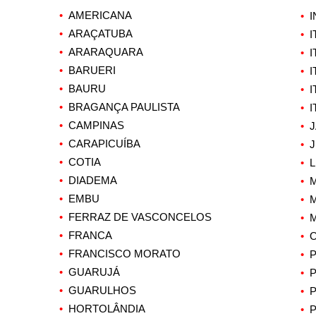
•
AMERICANA
•
I
•
ARAÇATUBA
•
I
•
ARARAQUARA
•
I
•
BARUERI
•
I
•
BAURU
•
•
BRAGANÇA PAULISTA
•
I
•
CAMPINAS
•
•
CARAPICUÍBA
•
J
•
COTIA
•
L
•
DIADEMA
•
M
•
EMBU
•
•
FERRAZ DE VASCONCELOS
•
•
FRANCA
•
•
FRANCISCO MORATO
•
•
GUARUJÁ
•
•
GUARULHOS
•
•
HORTOLÂNDIA
•