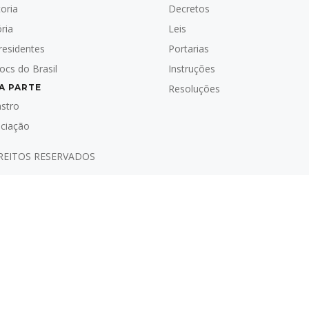
toria
Decretos
ória
Leis
residentes
Portarias
locs do Brasil
Instruções
A PARTE
Resoluções
stro
ciação
IREITOS RESERVADOS