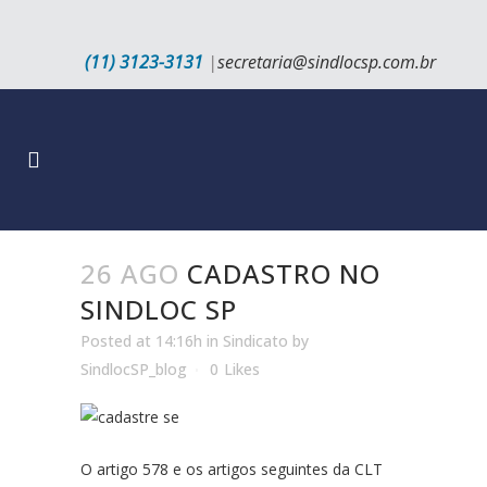
(11) 3123-3131
|
secretaria@sindlocsp.com.br
26 AGO
CADASTRO NO
SINDLOC SP
Posted at 14:16h
in
Sindicato
by
SindlocSP_blog
0
Likes
O artigo 578 e os artigos seguintes da CLT