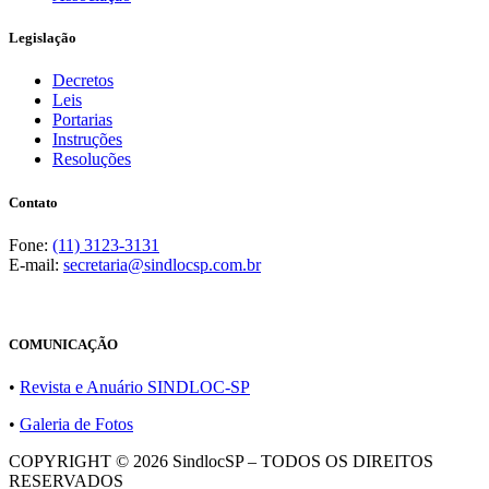
Legislação
Decretos
Leis
Portarias
Instruções
Resoluções
Contato
Fone:
(11) 3123-3131
E-mail:
secretaria@sindlocsp.com.br
COMUNICAÇÃO
•
Revista e Anuário SINDLOC-SP
•
Galeria de Fotos
COPYRIGHT ©
2026 SindlocSP – TODOS OS DIREITOS
RESERVADOS