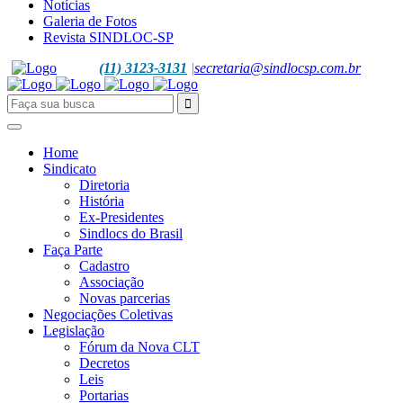
Notícias
Galeria de Fotos
Revista SINDLOC-SP
(11) 3123-3131
|
secretaria@sindlocsp.com.br
Home
Sindicato
Diretoria
História
Ex-Presidentes
Sindlocs do Brasil
Faça Parte
Cadastro
Associação
Novas parcerias
Negociações Coletivas
Legislação
Fórum da Nova CLT
Decretos
Leis
Portarias