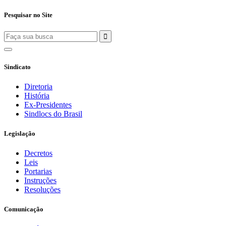
Pesquisar no Site
Sindicato
Diretoria
História
Ex-Presidentes
Sindlocs do Brasil
Legislação
Decretos
Leis
Portarias
Instruções
Resoluções
Comunicação