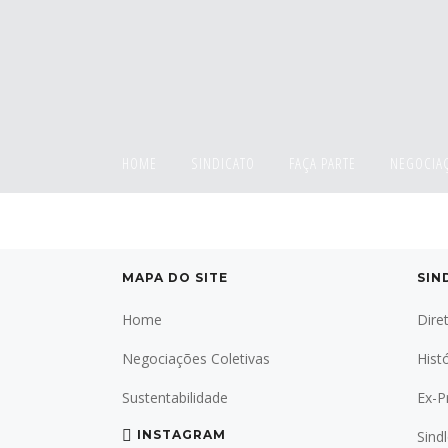
HOME
SINDICATO
FAÇA PARTE
NEGOCIAÇ
MAPA DO SITE
SIN
Home
Dire
Negociações Coletivas
Hist
Sustentabilidade
Ex-P
INSTAGRAM
Sind