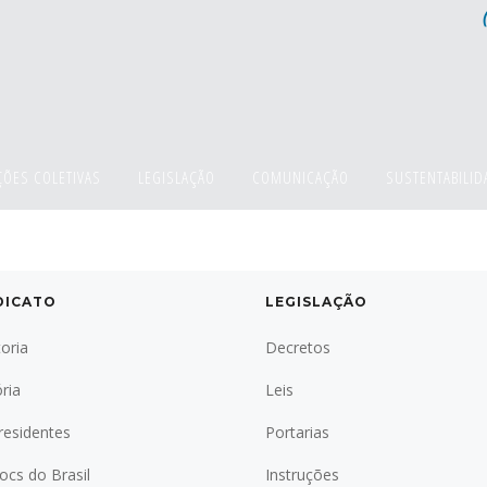
ÕES COLETIVAS
LEGISLAÇÃO
COMUNICAÇÃO
SUSTENTABILID
DICATO
LEGISLAÇÃO
toria
Decretos
ória
Leis
residentes
Portarias
locs do Brasil
Instruções