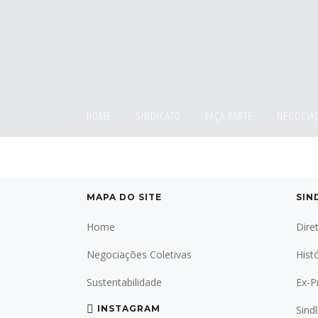
HOME
SINDICATO
FAÇA PARTE
NEGOCIAÇ
MAPA DO SITE
SIN
Home
Dire
Negociações Coletivas
Hist
Sustentabilidade
Ex-P
INSTAGRAM
Sind