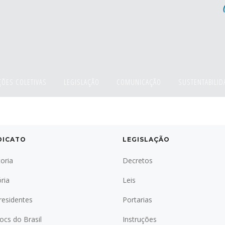
ÕES COLETIVAS
LEGISLAÇÃO
COMUNICAÇÃO
SUSTENTABILID
DICATO
LEGISLAÇÃO
toria
Decretos
ória
Leis
residentes
Portarias
locs do Brasil
Instruções