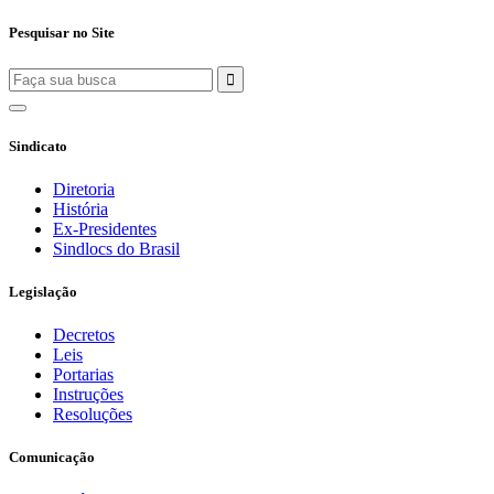
Pesquisar no Site
Sindicato
Diretoria
História
Ex-Presidentes
Sindlocs do Brasil
Legislação
Decretos
Leis
Portarias
Instruções
Resoluções
Comunicação