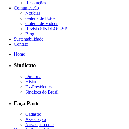
Resoluções
Comunicação
Notícias
Galeria de Fotos
Galeria de Vídeos
Revista SINDLOC-SP
Blog
Sustentabilidade
Contato
Home
Sindicato
Diretoria
História
Ex-Presidentes
Sindlocs do Brasil
Faça Parte
Cadastro
Associação
Novas parcerias