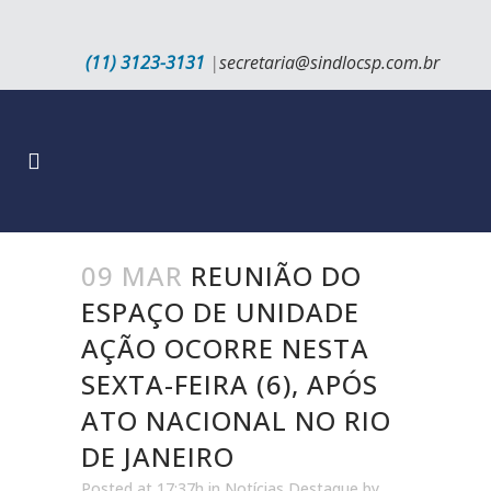
(11) 3123-3131
|
secretaria@sindlocsp.com.br
09 MAR
REUNIÃO DO
ESPAÇO DE UNIDADE
AÇÃO OCORRE NESTA
SEXTA-FEIRA (6), APÓS
ATO NACIONAL NO RIO
DE JANEIRO
Posted at 17:37h
in
Notícias Destaque
by