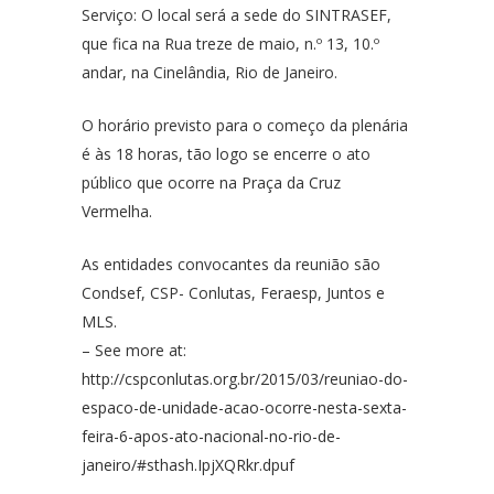
Serviço: O local será a sede do SINTRASEF,
que fica na Rua treze de maio, n.º 13, 10.º
andar, na Cinelândia, Rio de Janeiro.
O horário previsto para o começo da plenária
é às 18 horas, tão logo se encerre o ato
público que ocorre na Praça da Cruz
Vermelha.
As entidades convocantes da reunião são
Condsef, CSP- Conlutas, Feraesp, Juntos e
MLS.
– See more at:
http://cspconlutas.org.br/2015/03/reuniao-do-
espaco-de-unidade-acao-ocorre-nesta-sexta-
feira-6-apos-ato-nacional-no-rio-de-
janeiro/#sthash.IpjXQRkr.dpuf