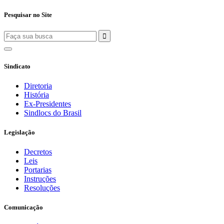
Pesquisar no Site
Sindicato
Diretoria
História
Ex-Presidentes
Sindlocs do Brasil
Legislação
Decretos
Leis
Portarias
Instruções
Resoluções
Comunicação