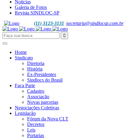
Notícias
Galeria de Fotos
Revista SINDLOC-SP
(11) 3123-3131
|
secretaria@sindlocsp.com.br
Home
Sindicato
Diretoria
História
Ex-Presidentes
Sindlocs do Brasil
Faça Parte
Cadastro
Associação
Novas parcerias
Negociações Coletivas
Legislação
Fórum da Nova CLT
Decretos
Leis
Portarias