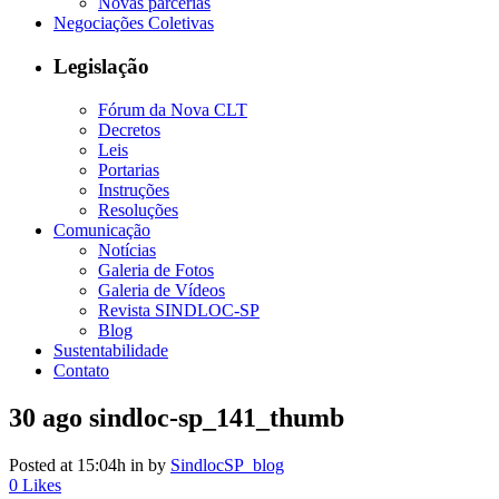
Novas parcerias
Negociações Coletivas
Legislação
Fórum da Nova CLT
Decretos
Leis
Portarias
Instruções
Resoluções
Comunicação
Notícias
Galeria de Fotos
Galeria de Vídeos
Revista SINDLOC-SP
Blog
Sustentabilidade
Contato
30 ago
sindloc-sp_141_thumb
Posted at 15:04h
in
by
SindlocSP_blog
0
Likes