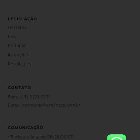
LEGISLAÇÃO
Decretos
Leis
Portarias
Instruções
Resoluções
CONTATO
Fone:
(11) 3123-3131
E-mail:
secretaria@sindlocsp.com.br
COMUNICAÇÃO
•
Revista e Anuário SINDLOC-SP