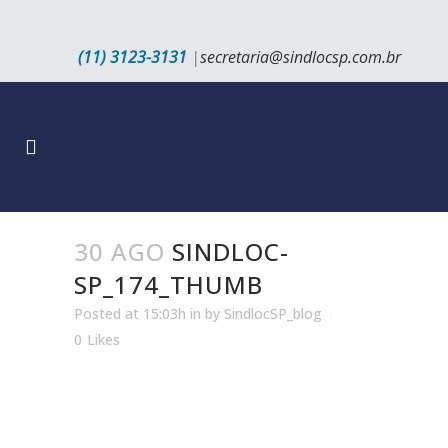
(11) 3123-3131
|
secretaria@sindlocsp.com.br
30 AGO
SINDLOC-
SP_174_THUMB
Posted at 15:03h
in
by
SindlocSP_blog
0
Likes