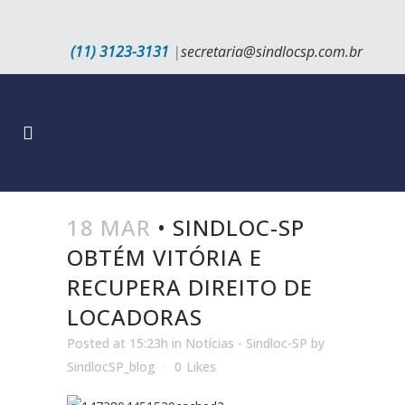
(11) 3123-3131
|
secretaria@sindlocsp.com.br
18 MAR
• SINDLOC-SP
OBTÉM VITÓRIA E
RECUPERA DIREITO DE
LOCADORAS
Posted at 15:23h
in
Notícias - Sindloc-SP
by
SindlocSP_blog
0
Likes